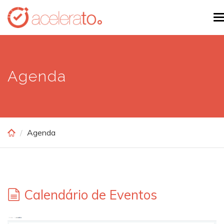
Skip
T
to
n
main
content
Agenda
Agenda
Calendário de Eventos