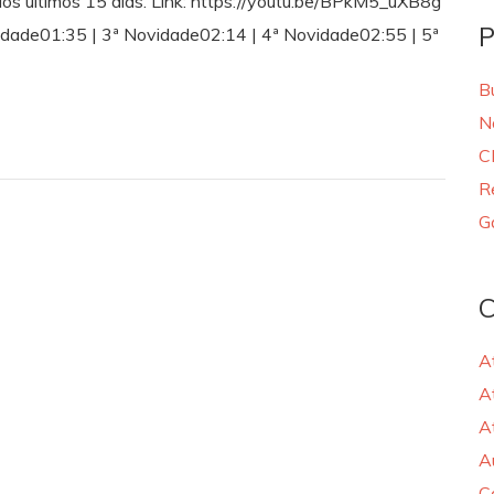
dos últimos 15 dias. Link: https://youtu.be/BPkM5_uXB8g
P
vidade01:35 | 3ª Novidade02:14 | 4ª Novidade02:55 | 5ª
B
N
C
R
G
C
A
A
A
A
C