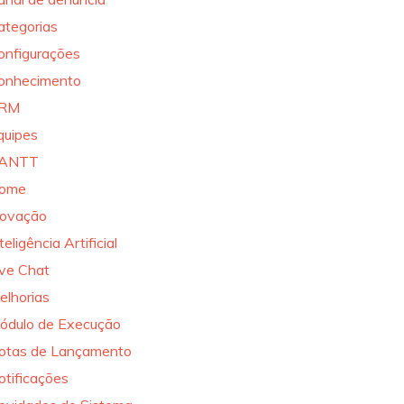
ategorias
onfigurações
onhecimento
RM
quipes
ANTT
ome
novação
teligência Artificial
ive Chat
elhorias
ódulo de Execução
otas de Lançamento
otificações