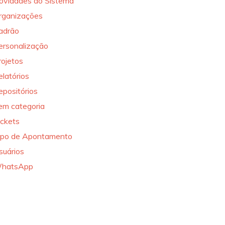
ovidades do Sistema
rganizações
adrão
ersonalização
rojetos
elatórios
epositórios
em categoria
ickets
ipo de Apontamento
suários
hatsApp