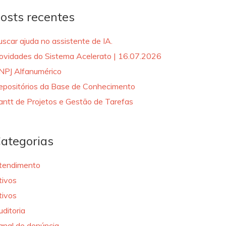
osts recentes
uscar ajuda no assistente de IA.
ovidades do Sistema Acelerato | 16.07.2026
NPJ Alfanumérico
epositórios da Base de Conhecimento
antt de Projetos e Gestão de Tarefas
ategorias
tendimento
tivos
tivos
uditoria
anal de denúncia