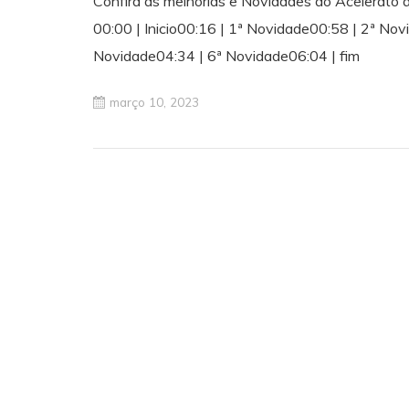
Confira as melhorias e Novidades do Acelerato 
00:00 | Inicio00:16 | 1ª Novidade00:58 | 2ª No
Novidade04:34 | 6ª Novidade06:04 | fim
março 10, 2023