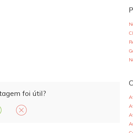
P
N
C
R
G
N
C
tagem foi útil?
A
A
A
A
C