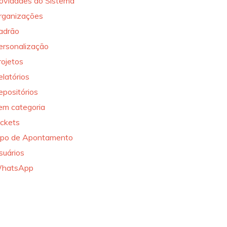
ovidades do Sistema
rganizações
adrão
ersonalização
rojetos
elatórios
epositórios
em categoria
ickets
ipo de Apontamento
suários
hatsApp