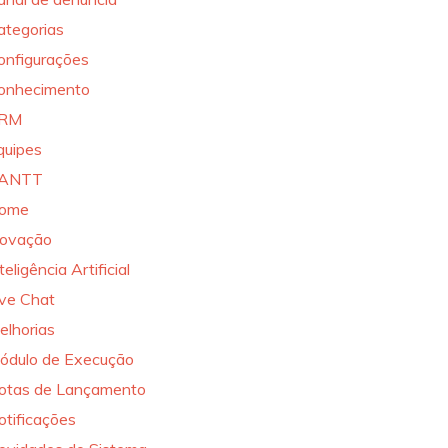
ategorias
onfigurações
onhecimento
RM
quipes
ANTT
ome
novação
teligência Artificial
ive Chat
elhorias
ódulo de Execução
otas de Lançamento
otificações