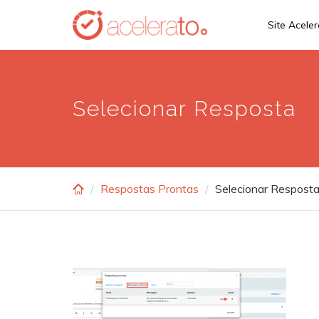
Skip
Site Acele
to
main
content
Selecionar Resposta
Respostas Prontas
Selecionar Respost