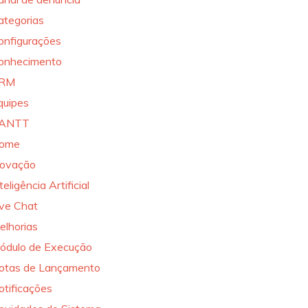
ategorias
onfigurações
onhecimento
RM
quipes
ANTT
ome
novação
teligência Artificial
ive Chat
elhorias
ódulo de Execução
otas de Lançamento
otificações