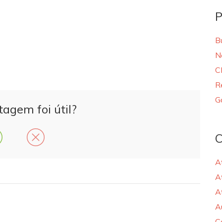
P
B
N
C
R
G
tagem foi útil?
C
A
A
A
A
C