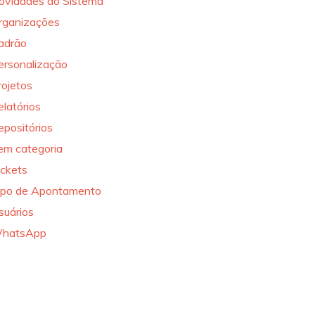
ovidades do Sistema
rganizações
adrão
ersonalização
rojetos
elatórios
epositórios
em categoria
ickets
ipo de Apontamento
suários
hatsApp