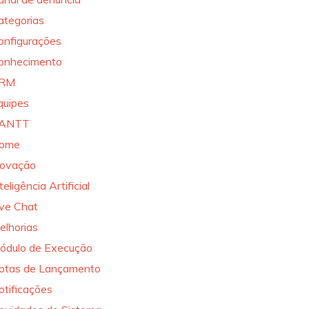
ategorias
onfigurações
onhecimento
RM
quipes
ANTT
ome
novação
teligência Artificial
ive Chat
elhorias
ódulo de Execução
otas de Lançamento
otificações