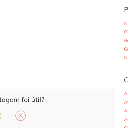
P
N
C
R
G
N
C
A
tagem foi útil?
A
A
A
C