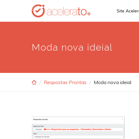
Skip
Site Acele
to
main
content
Moda nova ideial
Respostas Prontas
Moda nova ideial