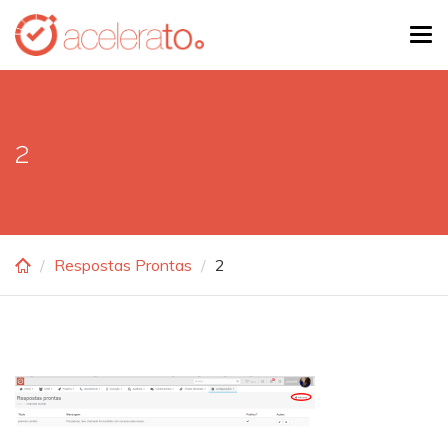
Skip
Tog
to
navi
main
content
2
Respostas Prontas
2