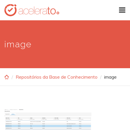
Skip
Tog
to
navi
main
content
image
Repositórios da Base de Conhecimento
image