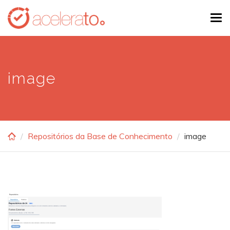
Skip
Tog
to
navi
main
content
image
Repositórios da Base de Conhecimento
image