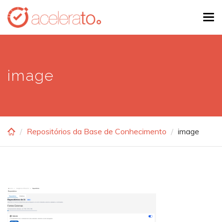
Skip
Tog
to
navi
main
content
image
Repositórios da Base de Conhecimento
image