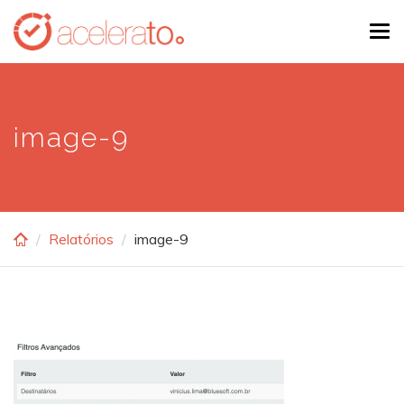
Skip
Tog
to
navi
main
content
image-9
Relatórios
image-9