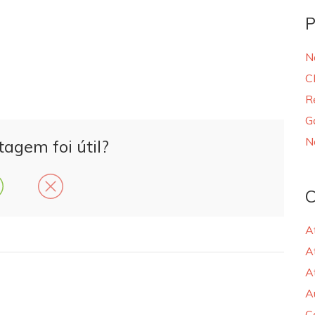
P
N
C
R
G
N
tagem foi útil?
C
A
A
A
A
C