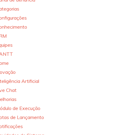
ategorias
onfigurações
onhecimento
RM
quipes
ANTT
ome
novação
teligência Artificial
ive Chat
elhorias
ódulo de Execução
otas de Lançamento
otificações