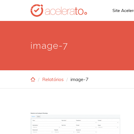
Skip
Site Acele
to
main
content
image-7
Relatórios
image-7