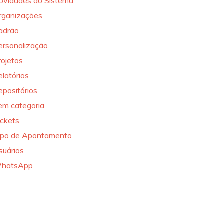
ovidades do Sistema
rganizações
adrão
ersonalização
rojetos
elatórios
epositórios
em categoria
ickets
ipo de Apontamento
suários
hatsApp