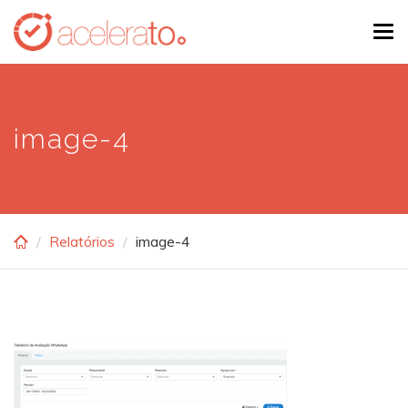
Skip
Tog
to
navi
main
content
image-4
Relatórios
image-4