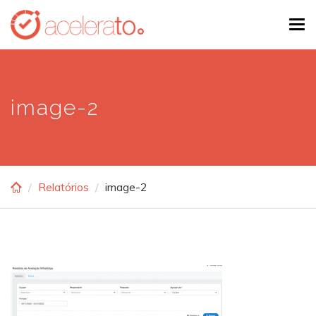
Skip
Tog
to
navi
main
content
image-2
Relatórios
image-2