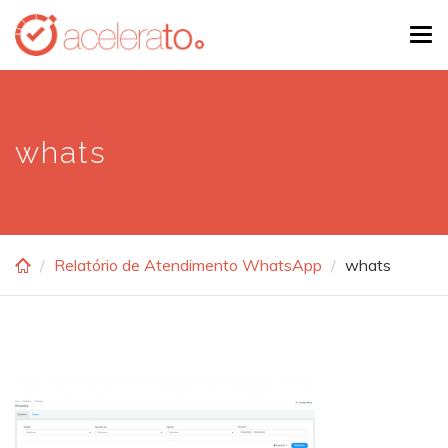
Skip
Tog
to
navi
main
content
whats
Relatório de Atendimento WhatsApp
whats