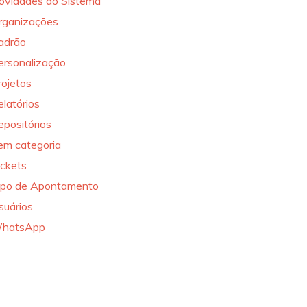
ovidades do Sistema
rganizações
adrão
ersonalização
rojetos
elatórios
epositórios
em categoria
ickets
ipo de Apontamento
suários
hatsApp