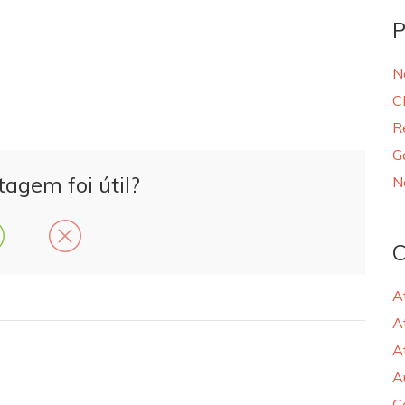
P
N
C
R
G
tagem foi útil?
N
C
A
A
A
A
C