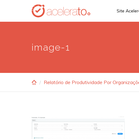
Skip
Site Acele
to
main
content
image-1
Relatório de Produtividade Por Organizaçõ