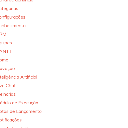
ategorias
onfigurações
onhecimento
RM
quipes
ANTT
ome
novação
teligência Artificial
ive Chat
elhorias
ódulo de Execução
otas de Lançamento
otificações