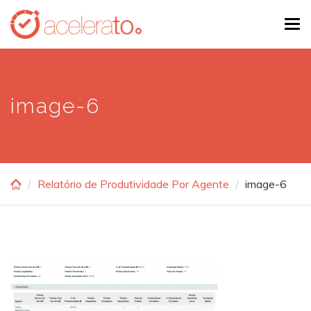
Skip
Tog
to
navi
main
content
image-6
Relatório de Produtividade Por Agente
image-6