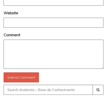
Website
Comment
Search
for: