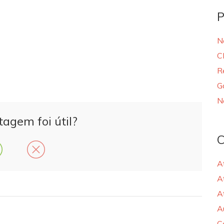
P
N
C
R
G
N
tagem foi útil?
C
A
A
A
A
C