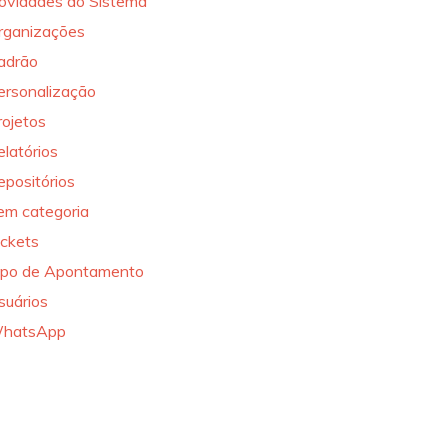
ovidades do Sistema
rganizações
adrão
ersonalização
rojetos
elatórios
epositórios
em categoria
ickets
ipo de Apontamento
suários
hatsApp