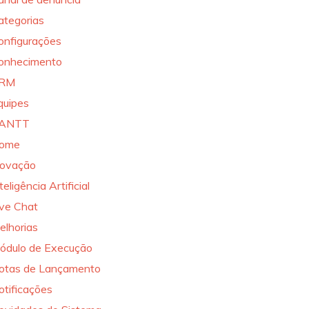
ategorias
onfigurações
onhecimento
RM
quipes
ANTT
ome
novação
teligência Artificial
ive Chat
elhorias
ódulo de Execução
otas de Lançamento
otificações