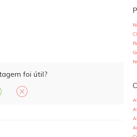
P
N
C
R
G
N
tagem foi útil?
C
A
A
A
A
C