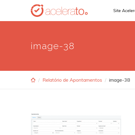
Skip
Site Acele
to
main
content
image-38
Relatório de Apontamentos
image-38