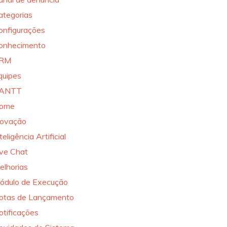
ategorias
onfigurações
onhecimento
RM
quipes
ANTT
ome
novação
teligência Artificial
ive Chat
elhorias
ódulo de Execução
otas de Lançamento
otificações