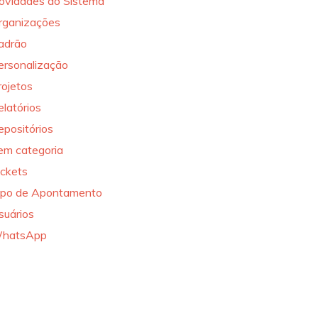
ovidades do Sistema
rganizações
adrão
ersonalização
rojetos
elatórios
epositórios
em categoria
ickets
ipo de Apontamento
suários
hatsApp