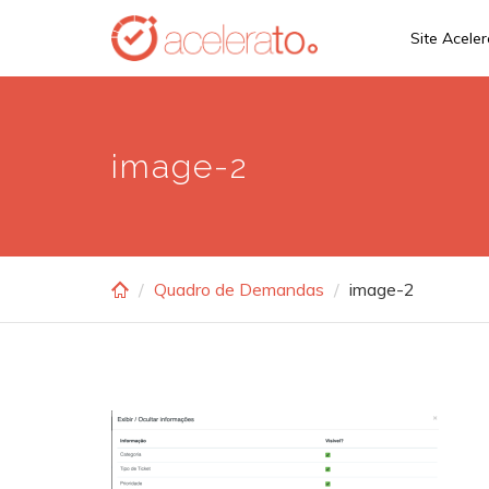
Skip
Site Acele
to
main
content
image-2
Quadro de Demandas
image-2