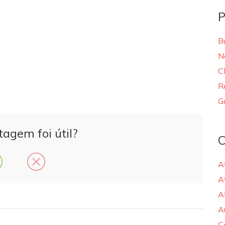
P
B
N
C
R
G
tagem foi útil?
C
A
A
A
A
C