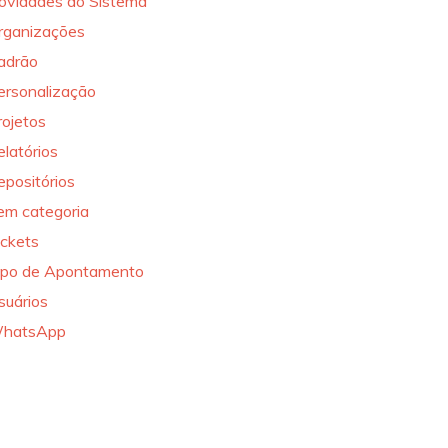
ovidades do Sistema
rganizações
adrão
ersonalização
rojetos
elatórios
epositórios
em categoria
ickets
ipo de Apontamento
suários
hatsApp