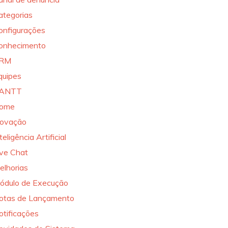
ategorias
onfigurações
onhecimento
RM
quipes
ANTT
ome
novação
teligência Artificial
ive Chat
elhorias
ódulo de Execução
otas de Lançamento
otificações