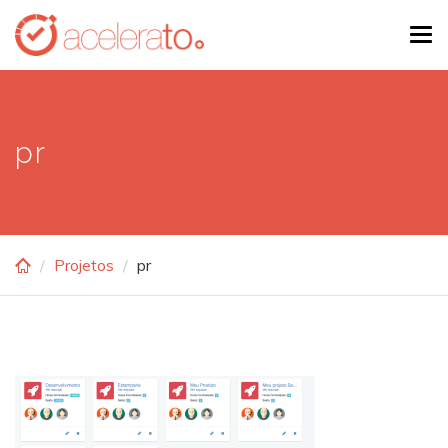
Skip
Tog
to
navi
main
content
pr
Projetos
pr