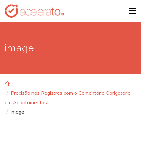
Skip
Tog
to
navi
main
content
image
Precisão nos Registros com o Comentário Obrigatório
em Apontamentos
image