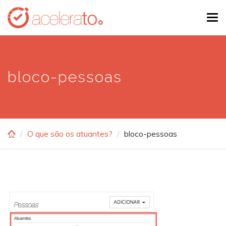
Skip
Tog
to
navi
main
content
bloco-pessoas
O que são os atuantes?
bloco-pessoas