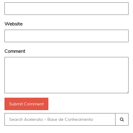
Website
Comment
Search
for: