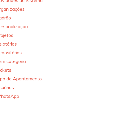
ovidades do Sistema
rganizações
adrão
ersonalização
rojetos
elatórios
epositórios
em categoria
ickets
ipo de Apontamento
suários
hatsApp