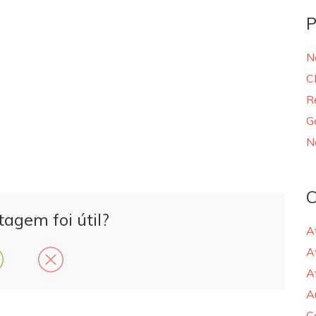
P
N
C
R
G
N
C
tagem foi útil?
A
A
A
A
C