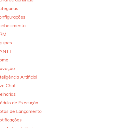
ategorias
onfigurações
onhecimento
RM
quipes
ANTT
ome
novação
teligência Artificial
ive Chat
elhorias
ódulo de Execução
otas de Lançamento
otificações