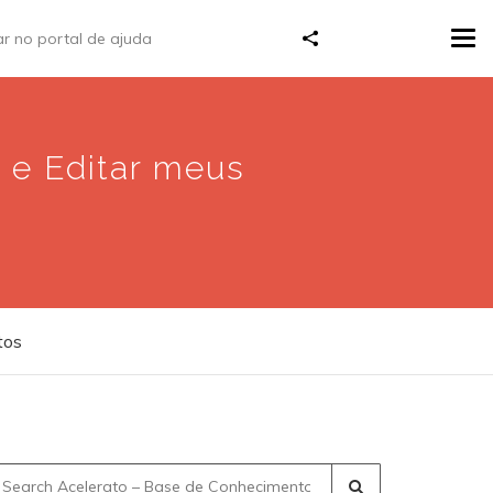
Tog
navi
 e Editar meus
tos
earch