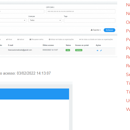
N
N
O
P
P
P
R
R
S
T
T
U
W