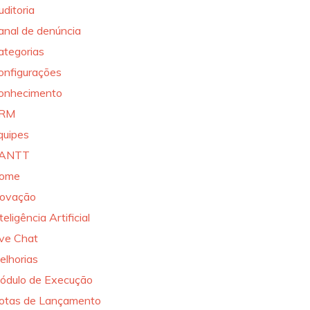
uditoria
anal de denúncia
ategorias
onfigurações
onhecimento
RM
quipes
ANTT
ome
novação
teligência Artificial
ive Chat
elhorias
ódulo de Execução
otas de Lançamento