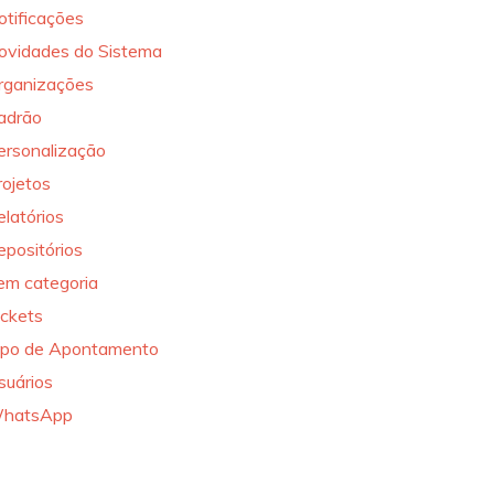
otificações
ovidades do Sistema
rganizações
adrão
ersonalização
rojetos
elatórios
epositórios
em categoria
ickets
ipo de Apontamento
suários
hatsApp