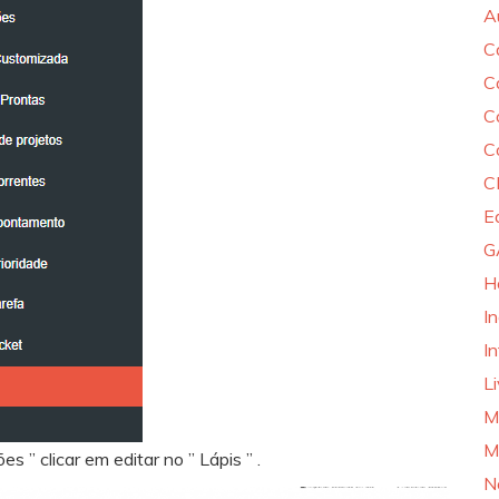
A
C
C
C
C
C
E
G
H
I
In
L
M
M
s ” clicar em editar no ” Lápis ” .
N