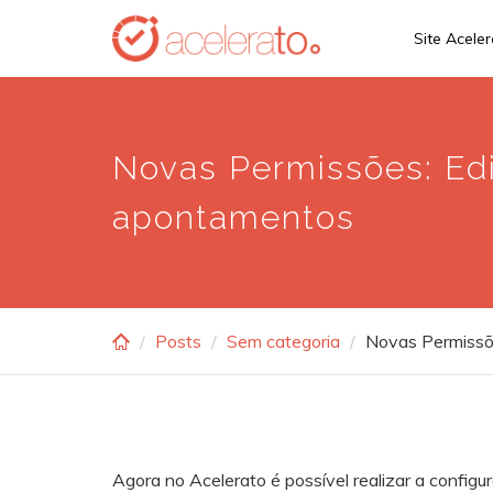
Skip
Site Acele
to
main
content
Novas Permissões: Edi
apontamentos
Posts
Sem categoria
Novas Permissõe
Agora no Acelerato é possível realizar a config