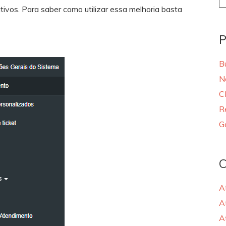
fo
tivos. Para saber como utilizar essa melhoria basta
P
B
N
C
R
G
C
A
A
A