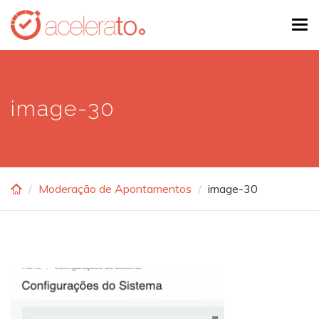
Skip
Tog
to
navi
main
content
image-30
Moderação de Apontamentos
image-30