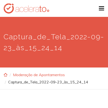
Skip
Tog
to
navi
main
content
Captura_de_Tela_2022-09-
23_às_15_24_14
Moderação de Apontamentos
Captura_de_Tela_2022-09-23_às_15_24_14