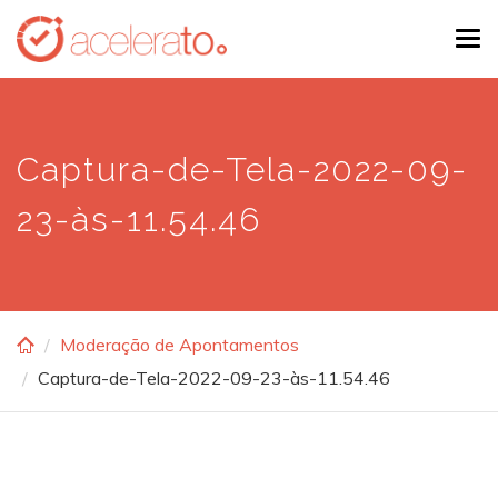
Skip
Tog
to
navi
main
content
Captura-de-Tela-2022-09-
23-às-11.54.46
Moderação de Apontamentos
Captura-de-Tela-2022-09-23-às-11.54.46