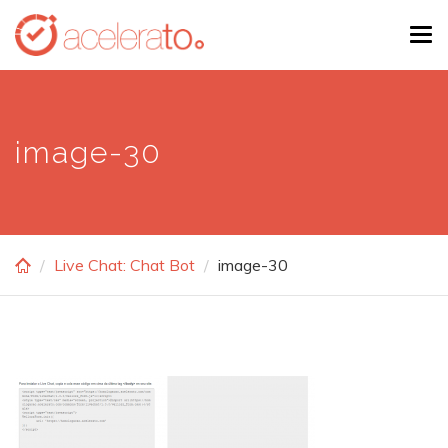
Skip
Tog
to
navi
main
content
image-30
Live Chat: Chat Bot
image-30