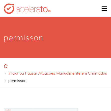
Skip
Tog
to
navi
main
content
permisson
Iniciar ou Pausar Atuações Manualmente em Chamados
permisson