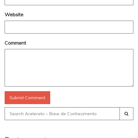
Website
Comment
Search
for: