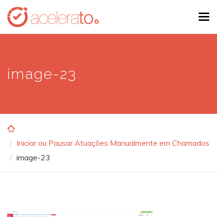
Skip
Tog
to
navi
main
content
image-23
Iniciar ou Pausar Atuações Manualmente em Chamados
image-23