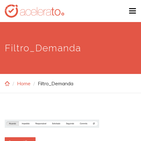
Skip
Tog
to
navi
main
content
Filtro_Demanda
Home
Filtro_Demanda