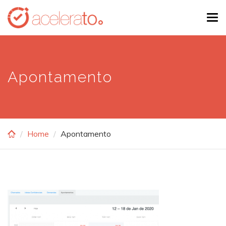
Skip
Tog
to
navi
main
content
Apontamento
Home
Apontamento