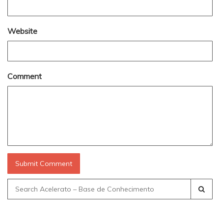
Website
Comment
Search
for: