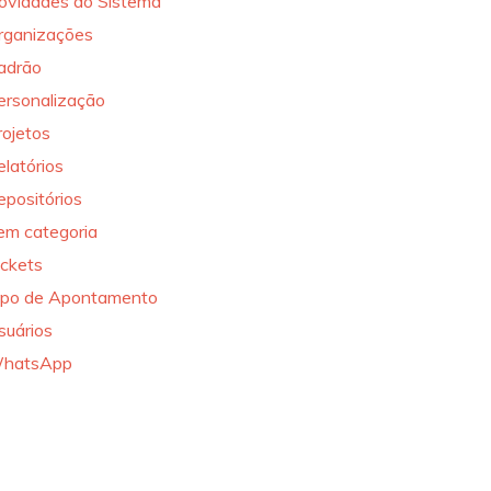
ovidades do Sistema
rganizações
adrão
ersonalização
rojetos
elatórios
epositórios
em categoria
ickets
ipo de Apontamento
suários
hatsApp