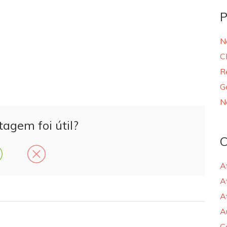
P
N
C
R
G
N
tagem foi útil?
C
A
A
A
A
C