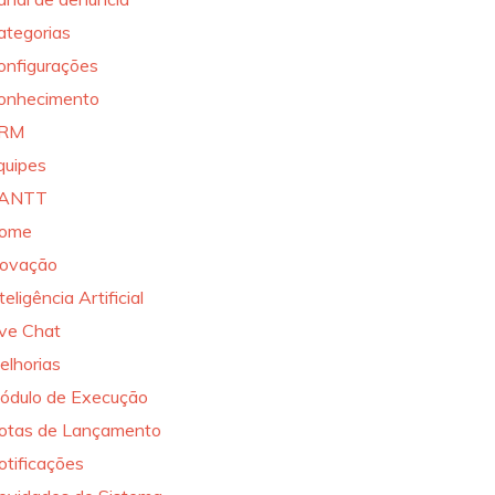
ategorias
onfigurações
onhecimento
RM
quipes
ANTT
ome
novação
teligência Artificial
ive Chat
elhorias
ódulo de Execução
otas de Lançamento
otificações