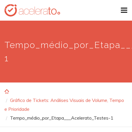
Skip
Tog
to
navi
main
content
Tempo_médio_por_Etapa__
1
Gráfico de Tickets: Análises Visuais de Volume, Tempo
e Prioridade
Tempo_médio_por_Etapa___Acelerato_Testes-1