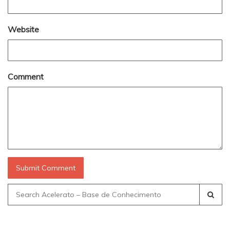
Website
Comment
Search
for: