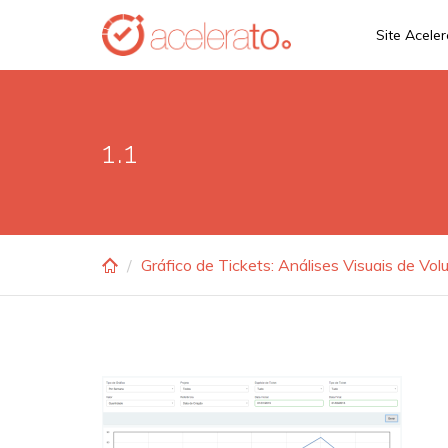
Skip
Site Acele
to
main
content
1.1
Gráfico de Tickets: Análises Visuais de Vo