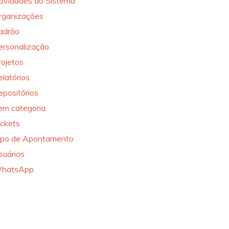
ovidades do Sistema
rganizações
adrão
ersonalização
rojetos
elatórios
epositórios
em categoria
ickets
ipo de Apontamento
suários
hatsApp