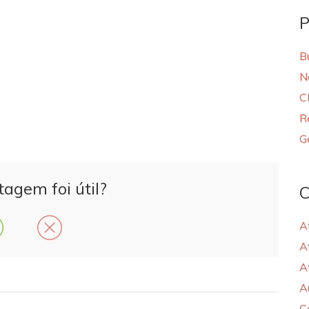
P
B
N
C
R
G
tagem foi útil?
C
A
A
A
A
C