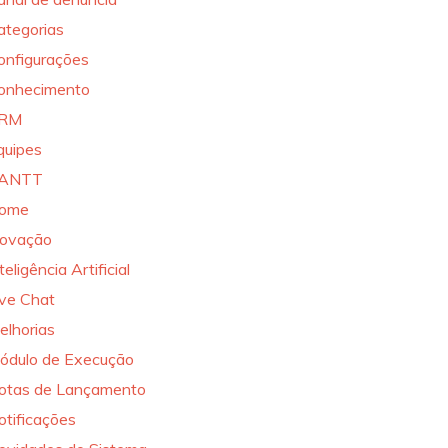
ategorias
onfigurações
onhecimento
RM
quipes
ANTT
ome
novação
teligência Artificial
ive Chat
elhorias
ódulo de Execução
otas de Lançamento
otificações