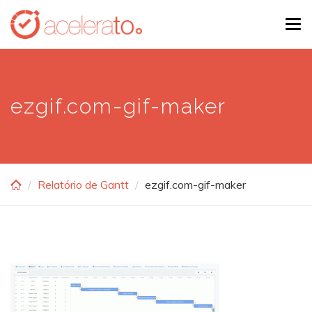
Skip
Tog
to
navi
main
content
ezgif.com-gif-maker
Relatório de Gantt
ezgif.com-gif-maker