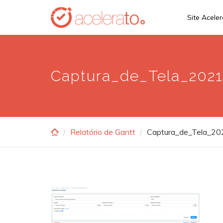
Skip
Site Acele
to
main
content
Captura_de_Tela_2021
Relatório de Gantt
Captura_de_Tela_2