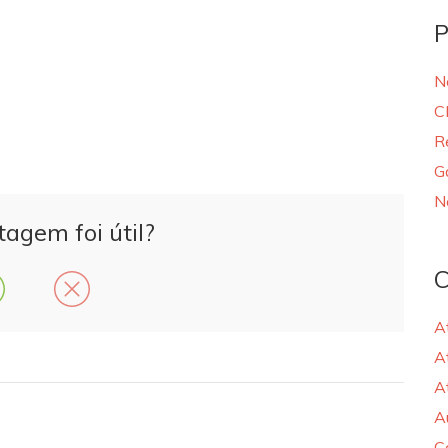
P
N
C
R
G
N
tagem foi útil?
C
A
A
A
A
C