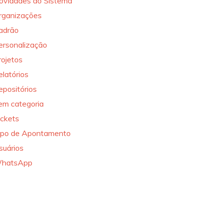
ovidades do Sistema
rganizações
adrão
ersonalização
rojetos
elatórios
epositórios
em categoria
ickets
ipo de Apontamento
suários
hatsApp