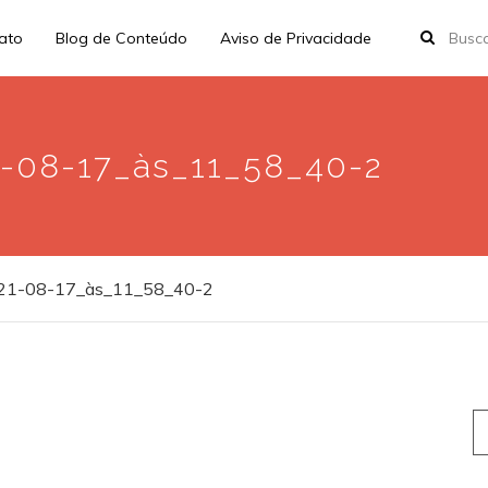
rato
Blog de Conteúdo
Aviso de Privacidade
-08-17_às_11_58_40-2
021-08-17_às_11_58_40-2
S
fo