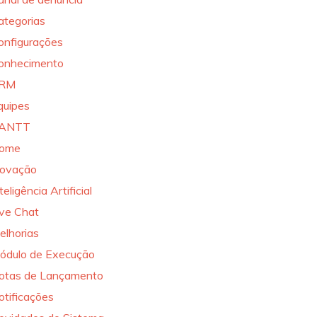
ategorias
onfigurações
onhecimento
RM
quipes
ANTT
ome
novação
teligência Artificial
ive Chat
elhorias
ódulo de Execução
otas de Lançamento
otificações