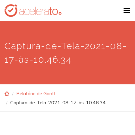
Skip
Tog
to
navi
main
content
Captura-de-Tela-2021-08-
17-às-10.46.34
Relatório de Gantt
Captura-de-Tela-2021-08-17-às-10.46.34