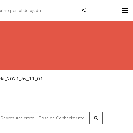
Tog
navi
o_de_2021_às_11_01
earch
r: