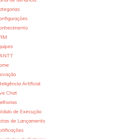
ategorias
onfigurações
onhecimento
RM
quipes
ANTT
ome
novação
teligência Artificial
ive Chat
elhorias
ódulo de Execução
otas de Lançamento
otificações