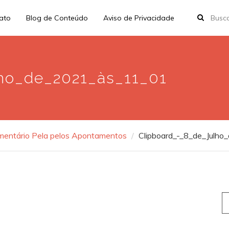
rato
Blog de Conteúdo
Aviso de Privacidade
ho_de_2021_às_11_01
omentário Pela pelos Apontamentos
Clipboard_-_8_de_Julh
S
fo