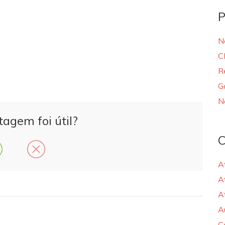
P
N
C
R
G
N
tagem foi útil?
C
A
A
A
A
C