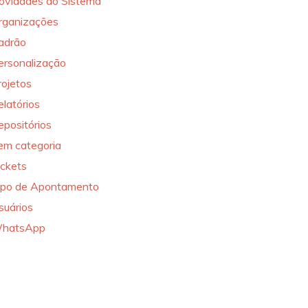
ovidades do Sistema
rganizações
adrão
ersonalização
rojetos
elatórios
epositórios
em categoria
ickets
ipo de Apontamento
suários
hatsApp