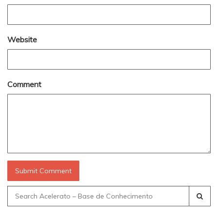
Website
Comment
Search
for: