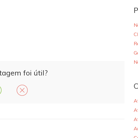
P
N
C
R
G
N
tagem foi útil?
C
A
A
A
A
C