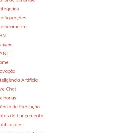
ategorias
onfigurações
onhecimento
RM
quipes
ANTT
ome
novação
teligência Artificial
ive Chat
elhorias
ódulo de Execução
otas de Lançamento
otificações