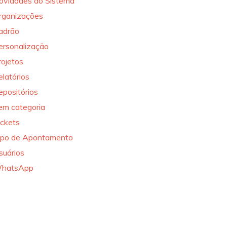
ovidades do Sistema
rganizações
adrão
ersonalização
rojetos
elatórios
epositórios
em categoria
ickets
ipo de Apontamento
suários
hatsApp