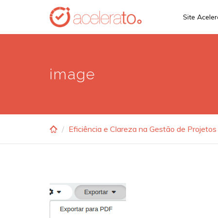
Skip
Site Acele
to
main
content
image
Eficiência e Clareza na Gestão de Projeto