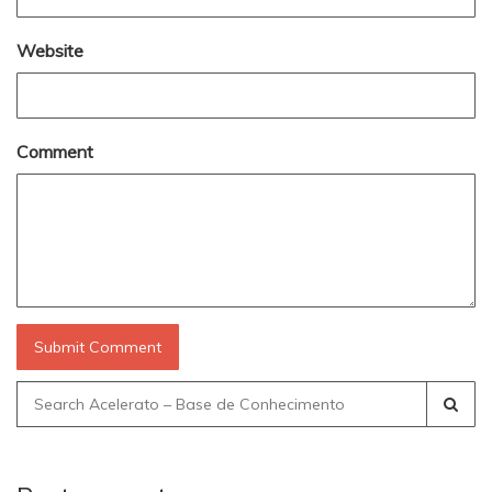
Website
Comment
Search
for: