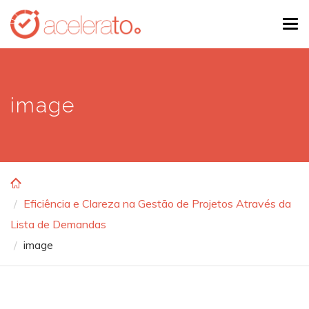
Skip
Tog
to
navi
main
content
image
Eficiência e Clareza na Gestão de Projetos Através da
Lista de Demandas
image