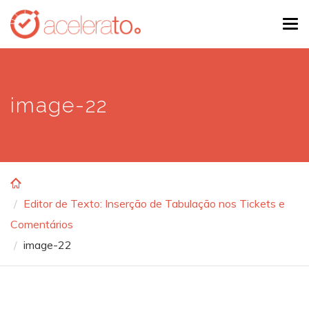
Skip
Tog
to
navi
main
content
image-22
Editor de Texto: Inserção de Tabulação nos Tickets e
Comentários
image-22