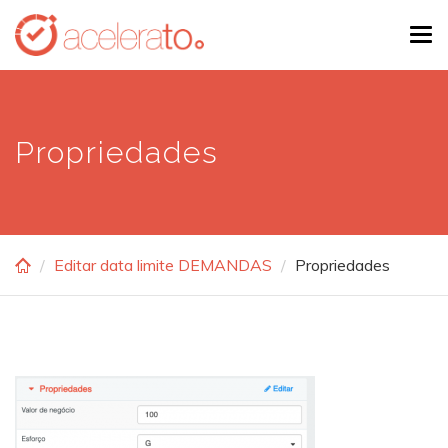
Skip
Tog
to
navi
main
content
Propriedades
Editar data limite DEMANDAS
Propriedades