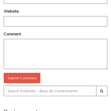
Website
Comment
Search
for: