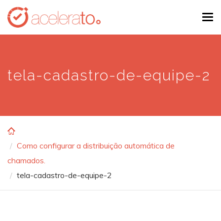
Skip
Tog
to
navi
main
content
tela-cadastro-de-equipe-2
Como configurar a distribuição automática de
chamados.
tela-cadastro-de-equipe-2