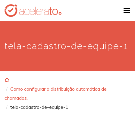
Skip
Tog
to
navi
main
content
tela-cadastro-de-equipe-1
Como configurar a distribuição automática de
chamados.
tela-cadastro-de-equipe-1