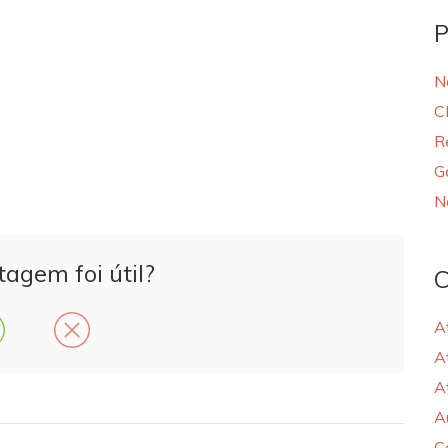
P
N
C
R
G
N
tagem foi útil?
C
A
A
A
A
C