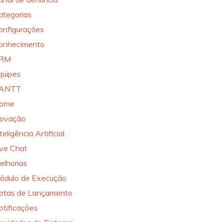
ategorias
onfigurações
onhecimento
RM
quipes
ANTT
ome
novação
teligência Artificial
ive Chat
elhorias
ódulo de Execução
otas de Lançamento
otificações