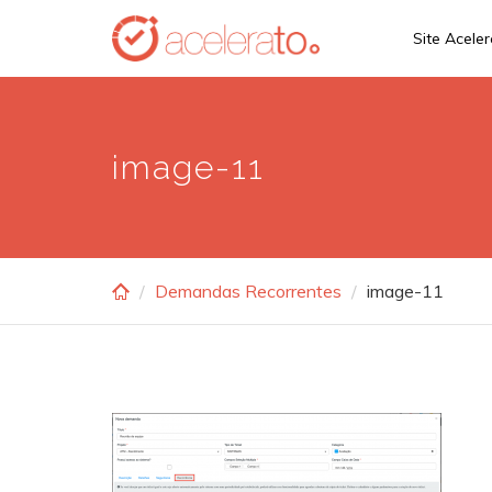
Skip
Site Acele
to
main
content
image-11
Demandas Recorrentes
image-11