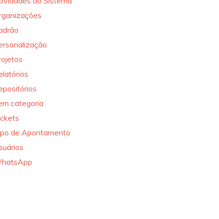
ovidades do Sistema
rganizações
adrão
ersonalização
rojetos
elatórios
epositórios
em categoria
ickets
ipo de Apontamento
suários
hatsApp