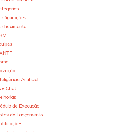
ategorias
onfigurações
onhecimento
RM
quipes
ANTT
ome
novação
teligência Artificial
ive Chat
elhorias
ódulo de Execução
otas de Lançamento
otificações