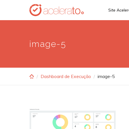
Skip
Site Acele
to
main
content
image-5
Dashboard de Execução
image-5