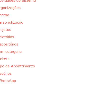
ovidades do Sistema
rganizações
adrão
ersonalização
rojetos
elatórios
epositórios
em categoria
ickets
ipo de Apontamento
suários
hatsApp