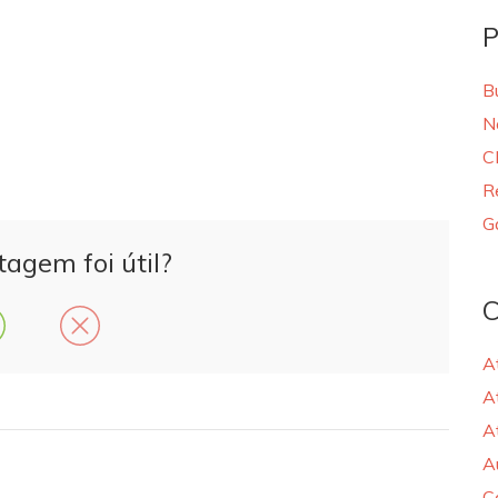
P
B
N
C
R
G
tagem foi útil?
C
A
A
A
A
C